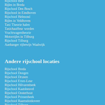
Rijschool Best
Rijles in Breda
Rijschool Den Bosch
Rijschool in Eindhoven
Rijschool Helmond
Rijles in Veldhoven
Taxi Theorie halen
Taxichauffeur worden
Vrachtwagentheorie
Motorrijles in Tilburg
Rijschool Tilburg
Aanhanger rijbewijs Waalwijk
Andere rijschool locaties
Rijschool Breda
Rijschool Dongen
Rijschool Drunen
Rijschool Etten-Leur
Rijschool Hilvarenbeek
Rijschool Kaatsheuvel
Rijschool Oosterhout
Rijschool Prinsenbeek
Rijschool Raamsdonksveer
Rijschool Tilburg