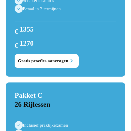
Schakel lesauto’s
Betaal in 2 termijnen
1355
€
1440
1270
€
1355
Gratis proefles aanvragen
Pakket C
26 Rijlessen
Inclusief praktijkexamen