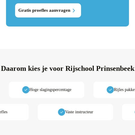
Gratis proefles aanvragen
Daarom kies je voor
Rijschool Prinsenbeek
Hoge slagingspercentage
Rijles pakketten
atis proefles
Vaste instructeur