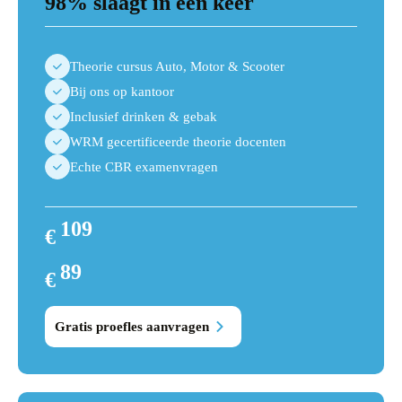
98% slaagt in één keer
Theorie cursus Auto, Motor & Scooter
Bij ons op kantoor
Inclusief drinken & gebak
WRM gecertificeerde theorie docenten
Echte CBR examenvragen
109
€
109
89
€
89
Gratis proefles aanvragen