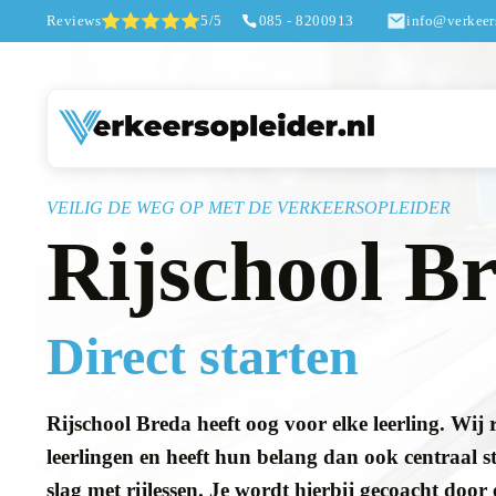
Reviews
5/5
085 - 8200913
info@verkeers
VEILIG DE WEG OP MET DE VERKEERSOPLEIDER
Rijschool B
Direct starten
Rijschool Breda heeft oog voor elke leerling. Wij 
leerlingen en heeft hun belang dan ook centraal s
slag met rijlessen. Je wordt hierbij gecoacht door