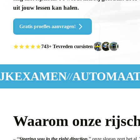
uit jouw lessen kan halen.
Gratis proefles aanvragen!
743+ Tevreden cursisten
AUTOMAAT & SCHAKE
Waarom onze rijsch
– “
Steering you in the right direction.
” onze slogan zegt het al. 