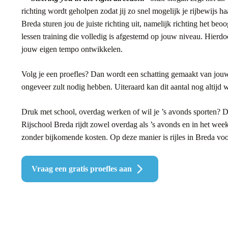
richting wordt geholpen zodat jij zo snel mogelijk je rijbewijs ha
Breda sturen jou de juiste richting uit, namelijk richting het beoo
lessen training die volledig is afgestemd op jouw niveau. Hierdoo
jouw eigen tempo ontwikkelen.
Volg je een proefles? Dan wordt een schatting gemaakt van jouw
ongeveer zult nodig hebben. Uiteraard kan dit aantal nog altijd 
Druk met school, overdag werken of wil je ’s avonds sporten? Di
Rijschool Breda rijdt zowel overdag als ’s avonds en in het week
zonder bijkomende kosten. Op deze manier is rijles in Breda voo
Vraag een gratis proefles aan