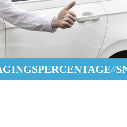
CENTAGE
SNEL OP CBR
//