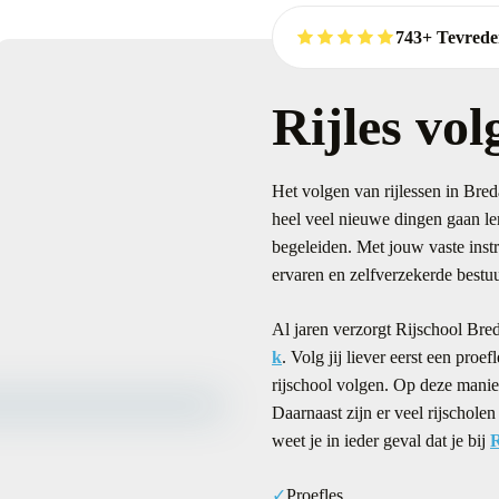
743+ Tevrede
Rijles vo
Het volgen van rijlessen in Breda
heel veel nieuwe dingen gaan ler
begeleiden. Met jouw vaste instr
ervaren en zelfverzekerde bestuu
Al jaren verzorgt Rijschool Bre
k
. Volg jij liever eerst een proe
rijschool volgen. Op deze manier
Daarnaast zijn er veel rijschol
weet je in ieder geval dat je bij
R
Proefles