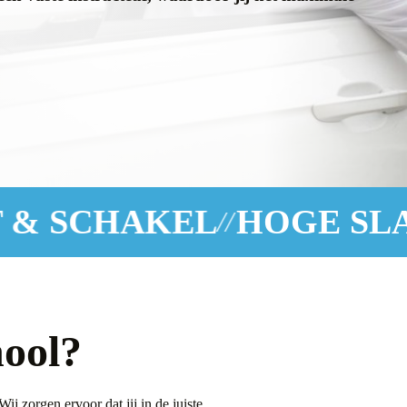
L
HOGE SLAGINGSPER
//
ool?
Wij zorgen ervoor dat jij in de juiste